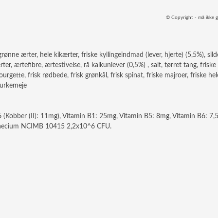
© Copyright - må ikke g
 grønne ærter, hele kikærter, friske kyllingeindmad (lever, hjerte) (5,5%), si
ter, ærtefibre, ærtestivelse, rå kalkunlever (0,5%) , salt, tørret tang, frisk
courgette, frisk rødbede, frisk grønkål, frisk spinat, friske majroer, friske 
gurkemeje
6 (Kobber (II): 11mg), Vitamin B1: 25mg, Vitamin B5: 8mg, Vitamin B6: 7,
s faecium NCIMB 10415 2,2x10^6 CFU.