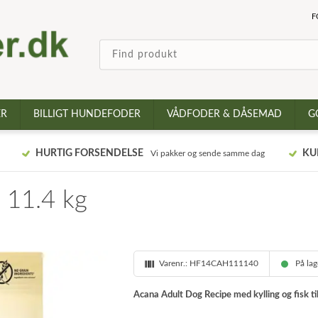
F
ER
BILLIGT HUNDEFODER
VÅDFODER & DÅSEMAD
G
HURTIG FORSENDELSE
KU
Vi pakker og sende samme dag
 11.4 kg
Varenr.:
HF14CAH111140
På la
Acana Adult Dog Recipe med kylling og fisk ti