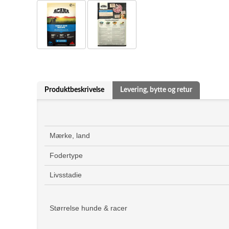
Produktbeskrivelse
Levering, bytte og retur
Mærke, land
Fodertype
Livsstadie
Størrelse hunde & racer