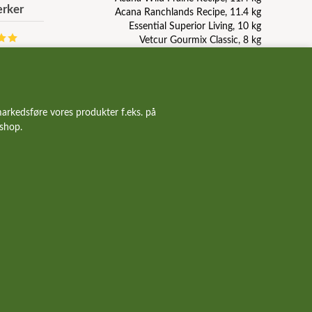
rker
Acana Ranchlands Recipe, 11.4 kg
Essential Superior Living, 10 kg
Vetcur Gourmix Classic, 8 kg
Wolfsblut Blue Mountain, 12.5 kg
Pala Raw Turkey, duck, herring, 1 kg
GourMix dåsemad med kallun
GourMix leverpølse, 800g
Taste Of The Wild Pacific Stream, 12.2 kg
arkedsføre vores produkter f.eks. på
Carnilove Duck and Pheasant, 12 kg
bshop.
Orijen Puppy, 6 kg
Acana Light And Fit Recipe, 11.4 kg
Essential Contour, 10 kg
Essential The Beginning Paté
side
Om hunde-foder.dk
Vilkår
TILBUD