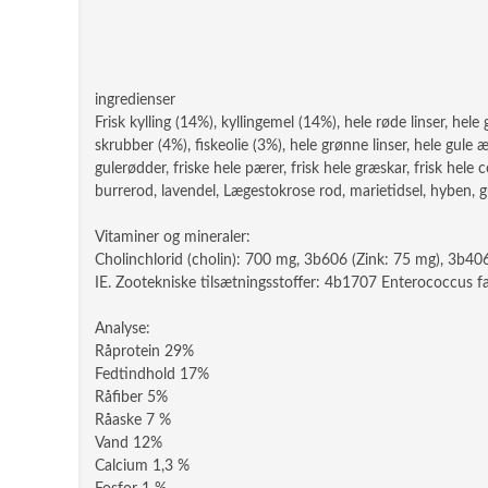
ingredienser
Frisk kylling (14%), kyllingemel (14%), hele røde linser, hele
skrubber (4%), fiskeolie (3%), hele grønne linser, hele gule ær
gulerødder, friske hele pærer, frisk hele græskar, frisk hele 
burrerod, lavendel, Lægestokrose rod, marietidsel, hyben, 
Vitaminer og mineraler:
Cholinchlorid (cholin): 700 mg, 3b606 (Zink: 75 mg), 3b40
IE. Zootekniske tilsætningsstoffer: 4b1707 Enterococcu
Analyse:
Råprotein 29%
Fedtindhold 17%
Råfiber 5%
Råaske 7 %
Vand 12%
Calcium 1,3 %