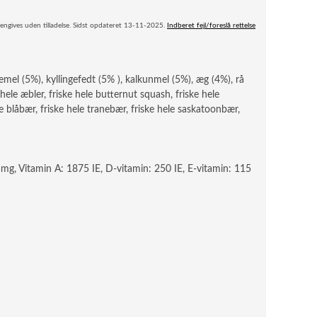
engives uden tilladelse. Sidst opdateret 13-11-2025.
Indberet fejl/foreslå rettelse
ldemel (5%), kyllingefedt (5% ), kalkunmel (5%), æg (4%), rå
e hele æbler, friske hele butternut squash, friske hele
hele blåbær, friske hele tranebær, friske hele saskatoonbær,
5mg, Vitamin A: 1875 IE, D-vitamin: 250 IE, E-vitamin: 115