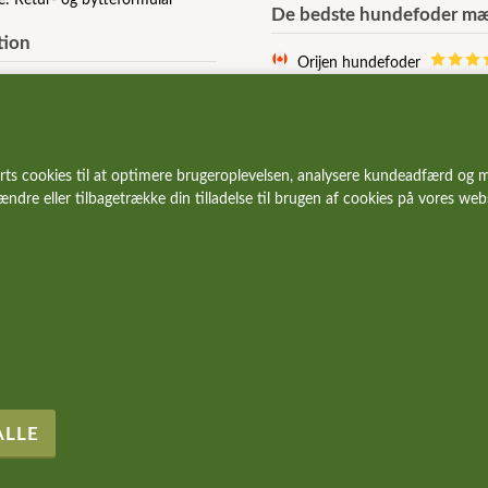
e: Retur- og bytteformular
De bedste hundefoder mæ
tion
Orijen hundefoder
Acana hundefoder
r og vilkår
Signature hundefoder
e af Cookies
Wolfsblut hundefoder
 stillede spørgsmål
Essential hundefoder
rts cookies til at optimere brugeroplevelsen, analysere kundeadfærd og m
r og gode tilbud
Ziwi Peak hundefoder
 ændre eller tilbagetrække din tilladelse til brugen af cookies på vores we
Carnilove hundefoder
Wildes Land hundefoder
Vetcur hundefoder
Pala hundefoder
Eden hundefoder
For