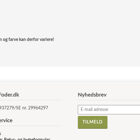
m og farve kan derfor variere!
oder.dk
Nyhedsbrev
5937279/SE nr. 29964297
rvice
s