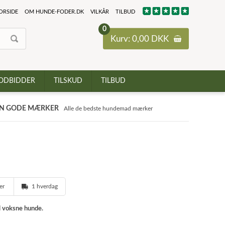
ORSIDE
OM HUNDE-FODER.DK
VILKÅR
TILBUD
0
Kurv: 0,00 DKK
ODBIDDER
TILSKUD
TILBUD
N GODE MÆRKER
Alle de bedste hundemad mærker
ger
1 hverdag
l voksne hunde.