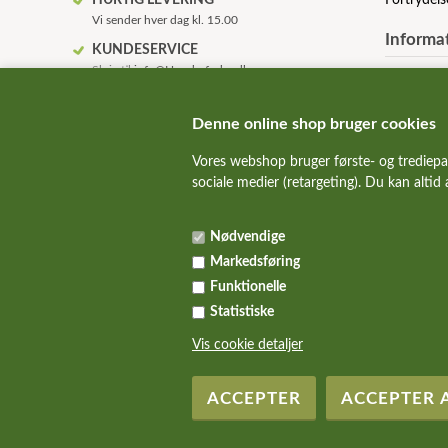
HURTIG LEVERING
Fortrydels
Vi sender hver dag kl. 15.00
Informa
KUNDESERVICE
Skriv til
info@Hunde-foder.dk
Om os
KVALITETSHUNDEMAD
Betingelse
Alle de bedste hundemad mærker
Anvendels
Denne online shop bruger cookies
FAQ - ofte
SUNDE HUNDE
Vores webshop bruger første- og trediepa
Rabatkode
Vi hjælper gerne med fodervejledning
sociale medier (retargeting). Du kan altid
ALT TIL HUND & KAT
Over 10.000 kvalitetsvarer på lager
Nødvendige
Markedsføring
Funktionelle
Statistiske
Vis cookie detaljer
Copyright 2026 Hunde-Foder.dk