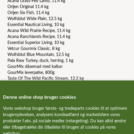
Acana Grass-Fed Lamb, 11.4 kg
Orijen Original 11.4 kg
Orijen Six Fish, 11.4 kg
Wolfsblut Wide Plain, 12.5 kg
Essential Nautical Living, 10 kg
Acana Wild Prairie Recipe, 11.4 kg
Acana Ranchlands Recipe, 11.4 kg
Essential Superior Living, 10 kg
Vetcur Gourmix Classic, 8 kg
Wolfsblut Blue Mountain, 12.5 kg
Pala Raw Turkey, duck, herring, 1 kg
GourMix dåsemad med kallun
GourMix leverpølse, 800g
Taste Of The Wild Pacific Stream, 12.2 kg
Carnilove Duck and Pheasant, 12 kg
Orijen Puppy, 6 kg
Acana Light And Fit Recipe, 11.4 kg
Denne online shop bruger cookies
Essential Contour, 10 kg
Vores webshop bruger første- og tredieparts cookies til at optimere
Essential The Beginning Paté
brugeroplevelsen, analysere kundeadfærd og markedsføre vores
produkter f.eks. på sociale medier (retargeting). Du kan altid ændre
FORSIDE
eller tilbagetrække din tilladelse til brugen af cookies på vores
webshop.