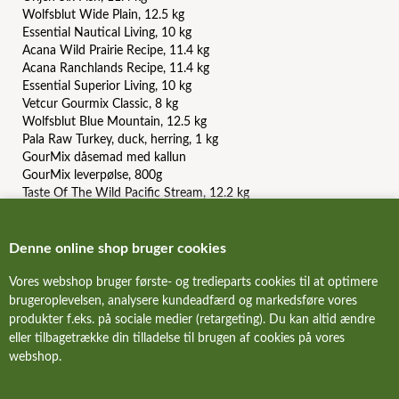
Wolfsblut Wide Plain, 12.5 kg
Essential Nautical Living, 10 kg
Acana Wild Prairie Recipe, 11.4 kg
Acana Ranchlands Recipe, 11.4 kg
Essential Superior Living, 10 kg
Vetcur Gourmix Classic, 8 kg
Wolfsblut Blue Mountain, 12.5 kg
Pala Raw Turkey, duck, herring, 1 kg
GourMix dåsemad med kallun
GourMix leverpølse, 800g
Taste Of The Wild Pacific Stream, 12.2 kg
Carnilove Duck and Pheasant, 12 kg
Orijen Puppy, 6 kg
Acana Light And Fit Recipe, 11.4 kg
Denne online shop bruger cookies
Essential Contour, 10 kg
Essential The Beginning Paté
Vores webshop bruger første- og tredieparts cookies til at optimere
brugeroplevelsen, analysere kundeadfærd og markedsføre vores
produkter f.eks. på sociale medier (retargeting). Du kan altid ændre
FORSIDE
eller tilbagetrække din tilladelse til brugen af cookies på vores
webshop.
OM HUNDE-FODER.DK