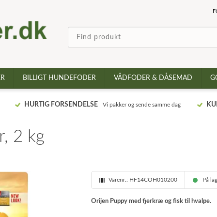
F
ER
BILLIGT HUNDEFODER
VÅDFODER & DÅSEMAD
G
HURTIG FORSENDELSE
KU
Vi pakker og sende samme dag
, 2 kg
Varenr.:
HF14COH010200
På la
Orijen Puppy med fjerkræ og fisk til hvalpe.