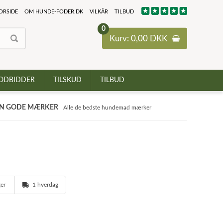
ORSIDE
OM HUNDE-FODER.DK
VILKÅR
TILBUD
0
Kurv: 0,00 DKK
ODBIDDER
TILSKUD
TILBUD
N GODE MÆRKER
Alle de bedste hundemad mærker
ger
1 hverdag