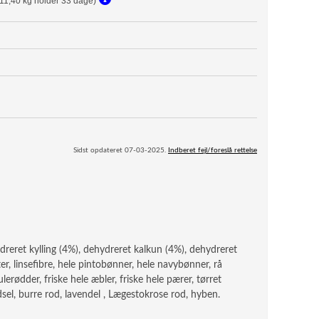
(11,40 kg holder 33 dage)
Sidst opdateret 07-03-2025.
Indberet fejl/foreslå rettelse
ehydreret kylling (4%), dehydreret kalkun (4%), dehydreret
ter, linsefibre, hele pintobønner, hele navybønner, rå
ulerødder, friske hele æbler, friske hele pærer, tørret
idsel, burre rod, lavendel , Lægestokrose rod, hyben.