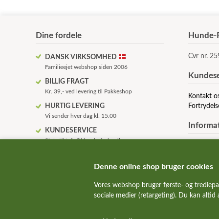
Dine fordele
Hunde-F
Cvr nr. 2
DANSK VIRKSOMHED
Familieejet webshop siden 2006
Kundese
BILLIG FRAGT
Kr. 39,- ved levering til Pakkeshop
Kontakt o
HURTIG LEVERING
Fortrydels
Vi sender hver dag kl. 15.00
Informa
KUNDESERVICE
Skriv til
info@Hunde-foder.dk
Om os
KVALITETSHUNDEMAD
Betingelse
Alle de bedste hundemad mærker
Anvendels
Denne online shop bruger cookies
FAQ - ofte
SUNDE HUNDE
Vores webshop bruger første- og trediepa
Rabatkode
Vi hjælper gerne med fodervejledning
sociale medier (retargeting). Du kan altid
ALT TIL HUND & KAT
Over 10.000 kvalitetsvarer på lager