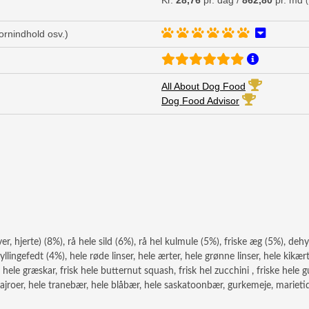
Kr.
28,76
pr. dag /
862,80
pr. md
kornindhold osv.)
All About Dog Food
Dog Food Advisor
ever, hjerte) (8%), rå hele sild (6%), rå hel kulmule (5%), friske æg (5%), d
llingefedt (4%), hele røde linser, hele ærter, hele grønne linser, hele kikær
k hele græskar, frisk hele butternut squash, frisk hel zucchini , friske hele g
e majroer, hele tranebær, hele blåbær, hele saskatoonbær, gurkemeje, mariet