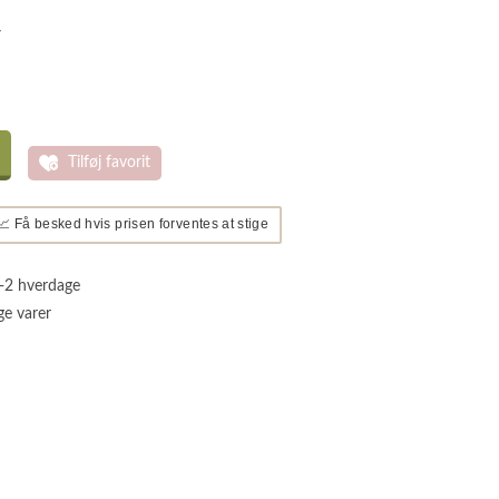
r
Tilføj favorit
📈 Få besked hvis prisen forventes at stige
1-2 hverdage
ge varer