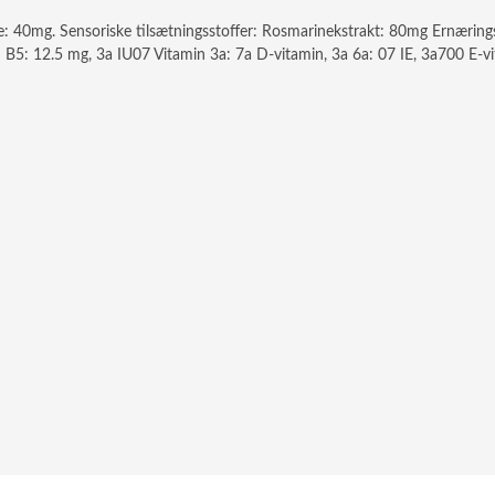
yre: 40mg. Sensoriske tilsætningsstoffer: Rosmarinekstrakt: 80mg Ernærin
5: 12.5 mg, 3a IU07 Vitamin 3a: 7a D-vitamin, 3a 6a: 07 IE, 3a700 E-vi