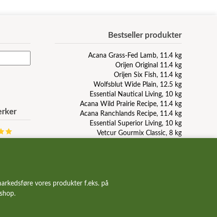
Bestseller produkter
Acana Grass-Fed Lamb, 11.4 kg
Orijen Original 11.4 kg
Orijen Six Fish, 11.4 kg
Wolfsblut Wide Plain, 12.5 kg
Essential Nautical Living, 10 kg
Acana Wild Prairie Recipe, 11.4 kg
rker
Acana Ranchlands Recipe, 11.4 kg
Essential Superior Living, 10 kg
Vetcur Gourmix Classic, 8 kg
Wolfsblut Blue Mountain, 12.5 kg
Pala Raw Turkey, duck, herring, 1 kg
GourMix dåsemad med kallun
GourMix leverpølse, 800g
Taste Of The Wild Pacific Stream, 12.2 kg
arkedsføre vores produkter f.eks. på
Carnilove Duck and Pheasant, 12 kg
bshop.
Orijen Puppy, 6 kg
Acana Light And Fit Recipe, 11.4 kg