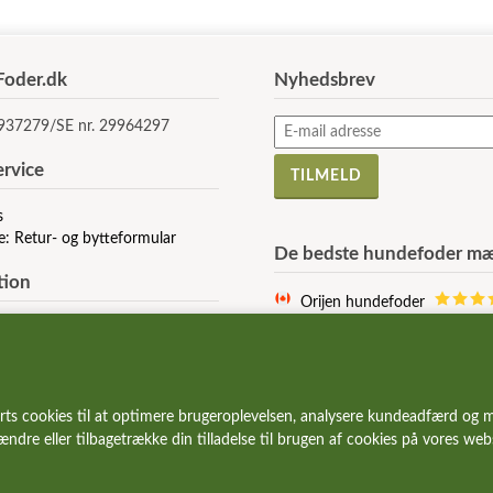
oder.dk
Nyhedsbrev
5937279/SE nr. 29964297
rvice
s
e: Retur- og bytteformular
De bedste hundefoder mæ
tion
Orijen hundefoder
Acana hundefoder
r og vilkår
Signature hundefoder
e af Cookies
Wolfsblut hundefoder
 stillede spørgsmål
Essential hundefoder
rts cookies til at optimere brugeroplevelsen, analysere kundeadfærd og m
r og gode tilbud
Ziwi Peak hundefoder
 ændre eller tilbagetrække din tilladelse til brugen af cookies på vores we
Carnilove hundefoder
Wildes Land hundefoder