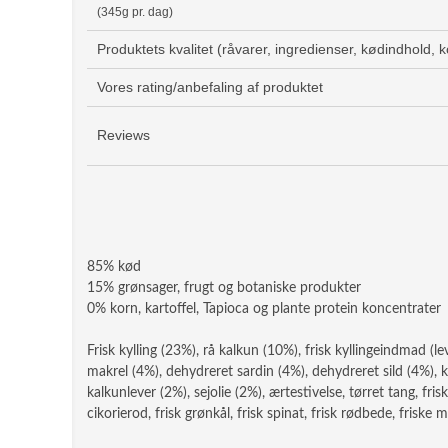
(345g pr. dag)
Produktets kvalitet (råvarer, ingredienser, kødindhold, 
Vores rating/anbefaling af produktet
Reviews
85% kød
15% grønsager, frugt og botaniske produkter
0% korn, kartoffel, Tapioca og plante protein koncentrater
Frisk kylling (23%), rå kalkun (10%), frisk kyllingeindmad (l
makrel (4%), dehydreret sardin (4%), dehydreret sild (4%), ky
kalkunlever (2%), sejolie (2%), ærtestivelse, tørret tang, fris
cikorierod, frisk grønkål, frisk spinat, frisk rødbede, frisk