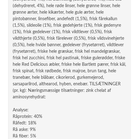
(dehydreret, 4%), hele røde linser, hele grønne linser, hele
grønne ærter, hele kikærter, hele gule ærter, hele
pintobønner, linsefiber, andefedt (1,5%), frisk fårekallun
(1,5%), sildeolie (1%), frisk gedehjerte (1%), frisk gedenyre
(1%), frisk gedelever (1%), frisk vildtlever (0,5%), frisk
vildthjerte (0,5%), frisk fårelever (0,5%), frisk vildsvinehjerte
(0,5%), hele hvide bønner, gedelever (frysetørret), vildtlever
(frysetørret), friske hele græskar, frisk hel mandelgræskar,
frisk hel zucchini, frisk hel pastinak, friske gulerødder, friske
hele Red Delicious æbler, friske hele Bartlett pærer, frisk kål,
frisk spinat, frisk rødbede, frisk majroe, brun tang, hele
tranebær, hele blåbær, cikorierod, gurkemejerod,
sarsaparilrod, althearod, hyben, enebær. TILSÆTNINGER
(pr. kg): Næringsmæssige tilsætninger: zink chelat af
aminosyrehydrat:
Analyse:
Råprotein: 40%
Råfedt: 18%
Rå aske: 9%
Rå fiber: 5%