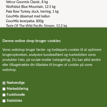
Vetcur Gourmix Classic, 8 kg
Wolfsblut Blue Mountain, 12.5 kg
Pala Raw Turkey, duck, herring, 1 kg
GourMix dåsemad med kallun
GourMix leverpølse, 800g
Taste Of The Wild Pacific Stream, 12.2 kg
Carnilove Duck and Pheasant, 12 kg
Orijen Puppy, 6 kg
Acana Light And Fit Recipe, 11.4 kg
Denne online shop bruger cookies
Essential Contour, 10 kg
Vores webshop bruger første- og tredieparts cookies til at optimere
Essential The Beginning Paté
brugeroplevelsen, analysere kundeadfærd og markedsføre vores
produkter f.eks. på sociale medier (retargeting). Du kan altid ændre
FORSIDE
eller tilbagetrække din tilladelse til brugen af cookies på vores
webshop.
OM HUNDE-FODER.DK
Nødvendige
VILKÅR
Markedsføring
TILBUD
Funktionelle
Statistiske