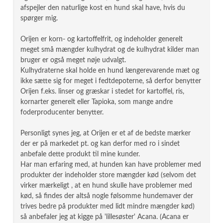
afspejler den naturlige kost en hund skal have, hvis du
spørger mig.
Orijen er korn- og kartoffelfrit, og indeholder generelt
meget små mængder kulhydrat og de kulhydrat kilder man
bruger er også meget nøje udvalgt.
Kulhydraterne skal holde en hund længerevarende mæt og
ikke sætte sig for meget i fedtdepoterne, så derfor benytter
Orijen f.eks. linser og græskar i stedet for kartoffel, ris,
kornarter generelt eller Tapioka, som mange andre
foderproducenter benytter.
Personligt synes jeg, at Orijen er et af de bedste mærker
der er på markedet pt. og kan derfor med ro i sindet
anbefale dette produkt til mine kunder.
Har man erfaring med, at hunden kan have problemer med
produkter der indeholder store mængder kød (selvom det
virker mærkeligt , at en hund skulle have problemer med
kød, så findes der altså nogle følsomme hundemaver der
trives bedre på produkter med lidt mindre mængder kød)
så anbefaler jeg at kigge på 'lillesøster' Acana. (Acana er