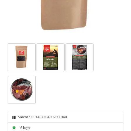
Varenr.:
HF14COH430200-340
På lager