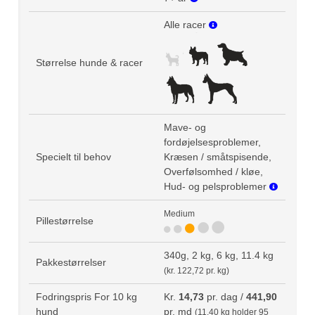
Alle racer
Størrelse hunde & racer
Mave- og
fordøjelsesproblemer,
Specielt til behov
Kræsen / småtspisende,
Overfølsomhed / kløe,
Hud- og pelsproblemer
Medium
Pillestørrelse
340g, 2 kg, 6 kg, 11.4 kg
Pakkestørrelser
(kr. 122,72 pr. kg)
Fodringspris For 10 kg
Kr.
14,73
pr. dag /
441,90
hund
pr. md
(11,40 kg holder 95