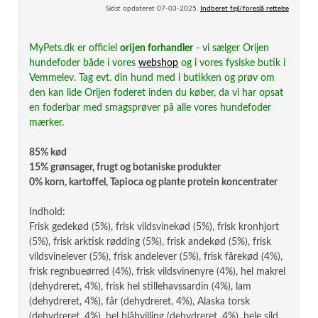
Sidst opdateret 07-03-2025.
Indberet fejl/foreslå rettelse
MyPets.dk er officiel
orijen forhandler
- vi sælger Orijen
hundefoder både i vores
webshop
og i vores fysiske butik i
Vemmelev. Tag evt. din hund med i butikken og prøv om
den kan lide Orijen foderet inden du køber, da vi har opsat
en foderbar med smagsprøver på alle vores hundefoder
mærker.
85% kød
15% grønsager, frugt og botaniske produkter
0% korn, kartoffel, Tapioca og plante protein koncentrater
Indhold:
Frisk gedekød (5%), frisk vildsvinekød (5%), frisk kronhjort
(5%), frisk arktisk rødding (5%), frisk andekød (5%), frisk
vildsvinelever (5%), frisk andelever (5%), frisk fårekød (4%),
frisk regnbueørred (4%), frisk vildsvinenyre (4%), hel makrel
(dehydreret, 4%), frisk hel stillehavssardin (4%), lam
(dehydreret, 4%), får (dehydreret, 4%), Alaska torsk
(dehydreret, 4%), hel blåhvilling (dehydreret, 4%), hele sild