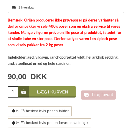
1 hverdag
Bemærk: Orijen producerer ikke prøveposer på deres varianter så
derfor ompakker vi selv 400g poser som en ekstra service til vores
kunder. Mange vil gerne prøve en lille pose af produktet, i stedet for
at skulle købe en stor pose. Derfor sælges varen i en ziplock pose
som vi selv pakker fra 2 kg poser.
Indeholder: ged, vildsvin, ranchopdrættet vildt, hel arktisk rødding,
and, steelhead ørred og hele sardiner.
90,00
DKK
Tilføj favorit
🔔
📉 Få besked hvis prisen falder
🔔
📈 Få besked hvis prisen forventes at stige