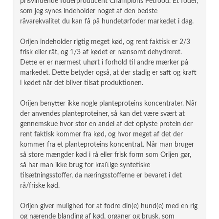
prisvindende foderproducent Champions Petfood. Et foder,
som jeg synes indeholder noget af den bedste
råvarekvalitet du kan få på hundetørfoder markedet i dag.
Orijen indeholder rigtig meget kød, og rent faktisk er 2/3
frisk eller råt, og 1/3 af kødet er nænsomt dehydreret.
Dette er er nærmest uhørt i forhold til andre mærker på
markedet. Dette betyder også, at der stadig er saft og kraft
i kødet når det bliver tilsat produktionen.
Orijen benytter ikke nogle planteproteins koncentrater. Når
der anvendes planteproteiner, så kan det være svært at
gennemskue hvor stor en andel af det oplyste protein der
rent faktisk kommer fra kød, og hvor meget af det der
kommer fra et planteproteins koncentrat. Når man bruger
så store mængder kød i rå eller frisk form som Orijen gør,
så har man ikke brug for kraftige syntetiske
tilsætningsstoffer, da næringsstofferne er bevaret i det
rå/friske kød.
Orijen giver mulighed for at fodre din(e) hund(e) med en rig
og nærende blanding af kød, organer og brusk, som