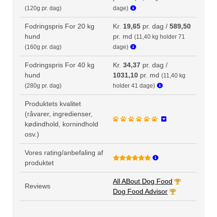
(120g pr. dag)
dage)
Fodringspris For 20 kg
Kr.
19,65
pr. dag /
589,50
hund
pr. md
(11,40 kg holder 71
(160g pr. dag)
dage)
Fodringspris For 40 kg
Kr.
34,37
pr. dag /
hund
1031,10
pr. md
(11,40 kg
(280g pr. dag)
holder 41 dage)
Produktets kvalitet
(råvarer, ingredienser,
kødindhold, kornindhold
osv.)
Vores rating/anbefaling af
produktet
All ABout Dog Food
Reviews
Dog Food Advisor