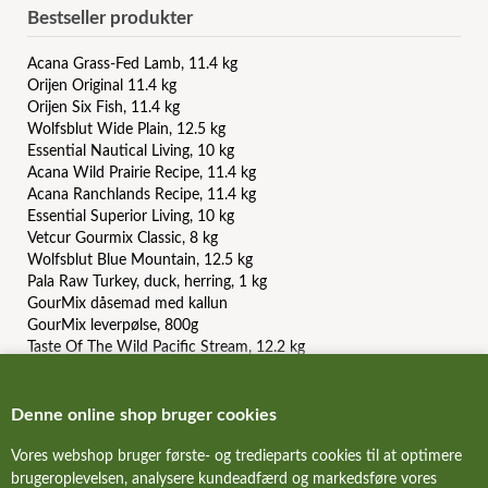
Bestseller produkter
Acana Grass-Fed Lamb, 11.4 kg
Orijen Original 11.4 kg
Orijen Six Fish, 11.4 kg
Wolfsblut Wide Plain, 12.5 kg
Essential Nautical Living, 10 kg
Acana Wild Prairie Recipe, 11.4 kg
Acana Ranchlands Recipe, 11.4 kg
Essential Superior Living, 10 kg
Vetcur Gourmix Classic, 8 kg
Wolfsblut Blue Mountain, 12.5 kg
Pala Raw Turkey, duck, herring, 1 kg
GourMix dåsemad med kallun
GourMix leverpølse, 800g
Taste Of The Wild Pacific Stream, 12.2 kg
Carnilove Duck and Pheasant, 12 kg
Orijen Puppy, 6 kg
Acana Light And Fit Recipe, 11.4 kg
Denne online shop bruger cookies
Essential Contour, 10 kg
Vores webshop bruger første- og tredieparts cookies til at optimere
Essential The Beginning Paté
brugeroplevelsen, analysere kundeadfærd og markedsføre vores