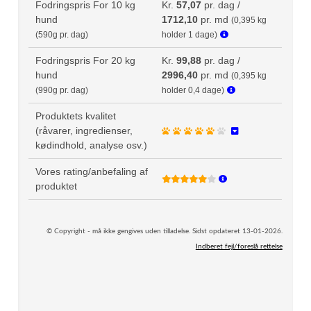
Fodringspris For 10 kg
Kr.
57,07
pr. dag /
hund
1712,10
pr. md
(0,395 kg
(590g pr. dag)
holder 1 dage)
Fodringspris For 20 kg
Kr.
99,88
pr. dag /
hund
2996,40
pr. md
(0,395 kg
(990g pr. dag)
holder 0,4 dage)
Produktets kvalitet
(råvarer, ingredienser,
kødindhold, analyse osv.)
Vores rating/anbefaling af
produktet
© Copyright - må ikke gengives uden tilladelse. Sidst opdateret 13-01-2026.
Indberet fejl/foreslå rettelse