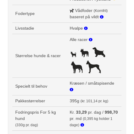
Vådfoder
(Kornfrit)
Fodertype
baseret på vildt
Livsstadie
Hvalpe
Alle racer
Størrelse hunde & racer
Kræsen / småtspisende
Specielt til behov
Pakkestørrelser
395g
(kr. 101,14 pr. kg)
Fodringspris For 5 kg
Kr.
33,29
pr. dag /
998,70
hund
pr. md
(0,395 kg holder 1
(330g pr. dag)
dage)