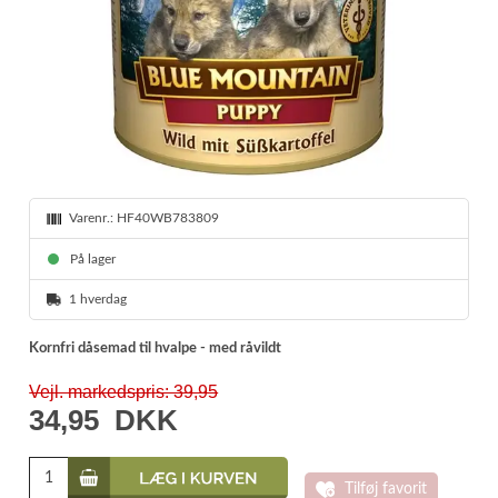
Varenr.:
HF40WB783809
På lager
1 hverdag
Kornfri dåsemad til hvalpe - med råvildt
Vejl. markedspris: 39,95
34,95
DKK
Tilføj favorit