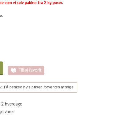
se som vi selv pakker fra 2 kg poser.
e.
Tilføj favorit
📈 Få besked hvis prisen forventes at stige
1-2 hverdage
ge varer