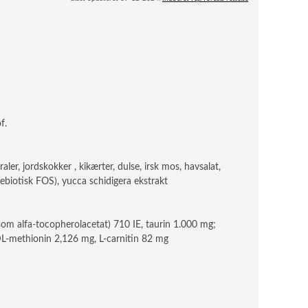
f.
ler, jordskokker , kikærter, dulse, irsk mos, havsalat,
ebiotisk FOS), yucca schidigera ekstrakt
(som alfa-tocopherolacetat) 710 IE, taurin 1.000 mg;
DL-methionin 2,126 mg, L-carnitin 82 mg