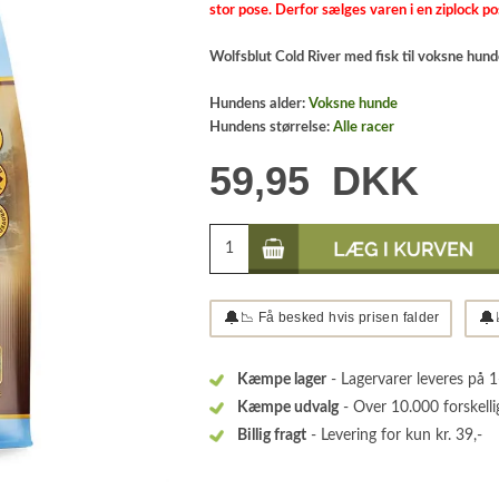
stor pose. Derfor sælges varen i en ziplock po
Wolfsblut Cold River med fisk til voksne hund
Hundens alder:
Voksne hunde
Hundens størrelse:
Alle racer
59,95
DKK
🔔
🔔
📉 Få besked hvis prisen falder
Kæmpe lager
- Lagervarer leveres på 
Kæmpe udvalg
- Over 10.000 forskelli
Billig fragt
- Levering for kun kr. 39,-