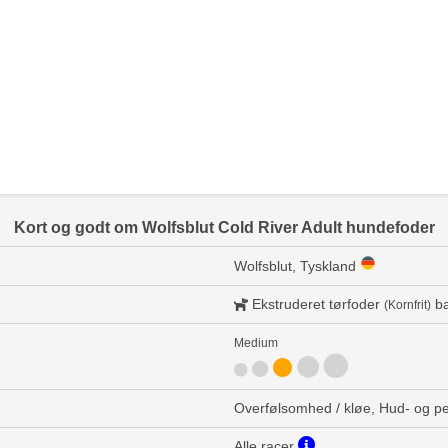
Kort og godt om Wolfsblut Cold River Adult hundefoder
Wolfsblut, Tyskland
Ekstruderet tørfoder
ba
(Kornfrit)
Medium
Overfølsomhed / kløe, Hud- og p
Alle racer