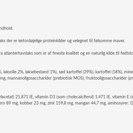
indhold.
aks der er letfordøjelige proteinkilder og velegnet til følsomme maver.
ra atlanterhavslaks som er af fineste kvalitet og en naturlig kilde til fedtsto
 laksolie 2%, laksebestand 1%), sød kartoffel (29%), kartoffel (18%), minera
seng, mannanoligosaccharider (prebiotisk MOS), fruktooligosaccharider (pr
lacetat) 21.871 IE, vitamin D3 (som cholecalciferol) 1.471 IE, vitamin E 
, jern 89 mg, kobber 23 mg, zink 159,8 mg, mangan 44,7 mg, aminosyrer: 