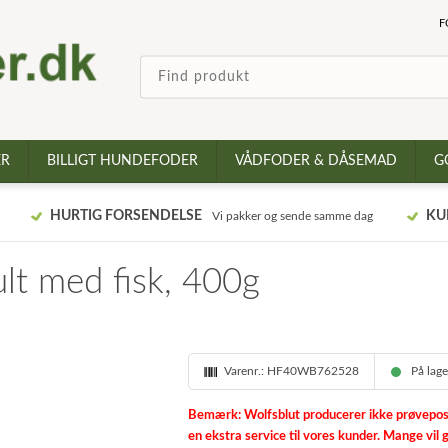
F
ER
BILLIGT HUNDEFODER
VÅDFODER & DÅSEMAD
G
HURTIG FORSENDELSE
KU
Vi pakker og sende samme dag
lt med fisk, 400g
Varenr.:
HF40WB762528
På lag
Bemærk: Wolfsblut producerer ikke prøvepose
en ekstra service til vores kunder. Mange vil g