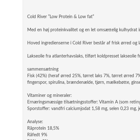
Cold River ”Low Protein & Low fat”
Med en høj proteinkvalitet og en let omsættelig kulhydrat 
Hoved ingredienserne i Cold River består af frisk ørred og l
Lakseolie fra atlanterhavslaks, tilført koldpresset lakseolie f
sammensætning
Fisk (42%) (heraf ørred 25%, tørret laks 7%, tørret ørred 7%,
fingerspor, spirulina, brændenælde, tjørn, mælkebøtte, gin
Vitaminer og mineraler:
Ernæringsmæssige tilsætningsstoffer: Vitamin A (som retiny
Sporstoffer: vandfri calciumjodat 1,58 mg, selen 0,23 mg
Analyse:
Råprotein 18,5%
Råfedt 9%