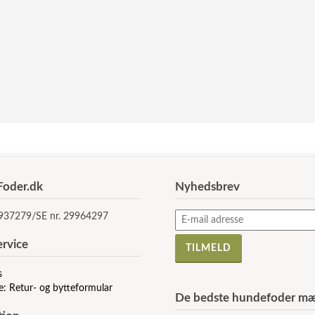
oder.dk
Nyhedsbrev
5937279/SE nr. 29964297
rvice
s
e: Retur- og bytteformular
De bedste hundefoder mæ