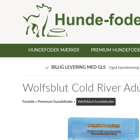
HUNDEFODER MÆRKER
PREMIUM HUNDEFOD
BILLIG LEVERING MED GLS
Også hjemlevering
Wolfsblut Cold River Adu
Forside
»
Premium hundefoder
»
Wolfsblut hundefoder