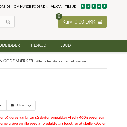
ORSIDE
OM HUNDE-FODER.DK
VILKÅR
TILBUD
0
Kurv: 0,00 DKK
ODBIDDER
TILSKUD
TILBUD
N GODE MÆRKER
Alle de bedste hundemad mærker
er
1 hverdag
r på deres varianter så derfor ompakker vi selv 400g poser som
erne prøve en lille pose af produktet, i stedet for at skulle købe en