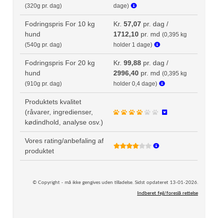
(320g pr. dag)
dage)
Fodringspris For 10 kg
Kr.
57,07
pr. dag /
hund
1712,10
pr. md
(0,395 kg
(540g pr. dag)
holder 1 dage)
Fodringspris For 20 kg
Kr.
99,88
pr. dag /
hund
2996,40
pr. md
(0,395 kg
(910g pr. dag)
holder 0,4 dage)
Produktets kvalitet
(råvarer, ingredienser,
kødindhold, analyse osv.)
Vores rating/anbefaling af
produktet
© Copyright - må ikke gengives uden tilladelse. Sidst opdateret 13-01-2026.
Indberet fejl/foreslå rettelse