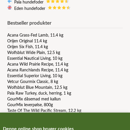
Pala hundefoder
Eden hundefoder
Bestseller produkter
Acana Grass-Fed Lamb, 11.4 kg
Orijen Original 11.4 kg
Orijen Six Fish, 11.4 kg
Wolfsblut Wide Plain, 12.5 kg
Essential Nautical Living, 10 kg
Acana Wild Prairie Recipe, 11.4 kg
Acana Ranchlands Recipe, 11.4 kg
Essential Superior Living, 10 kg
Vetcur Gourmix Classic, 8 kg
Wolfsblut Blue Mountain, 12.5 kg
Pala Raw Turkey, duck, herring, 1 kg
GourMix dåsemad med kallun
GourMix leverpølse, 800g
Taste Of The Wild Pacific Stream, 12.2 kg
Carnilove Duck and Pheasant, 12 kg
Orijen Puppy, 6 kg
Acana Light And Fit Recipe, 11.4 kg
Denne online shop bruger cookies