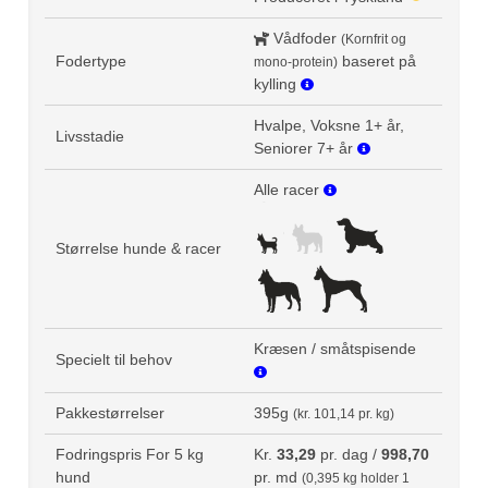
Vådfoder
(Kornfrit og
Fodertype
baseret på
mono-protein)
kylling
Hvalpe, Voksne 1+ år,
Livsstadie
Seniorer 7+ år
Alle racer
Størrelse hunde & racer
Kræsen / småtspisende
Specielt til behov
Pakkestørrelser
395g
(kr. 101,14 pr. kg)
Fodringspris For 5 kg
Kr.
33,29
pr. dag /
998,70
hund
pr. md
(0,395 kg holder 1