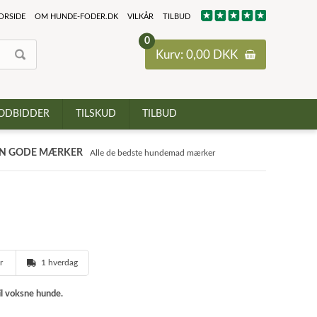
ORSIDE
OM HUNDE-FODER.DK
VILKÅR
TILBUD
0
Kurv: 0,00 DKK
ODBIDDER
TILSKUD
TILBUD
N GODE MÆRKER
Alle de bedste hundemad mærker
er
1 hverdag
il voksne hunde.