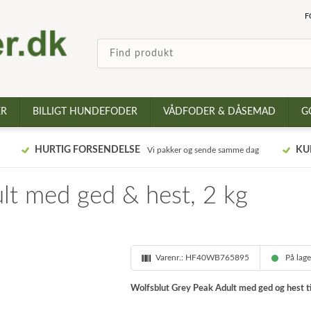
F
ER
BILLIGT HUNDEFODER
VÅDFODER & DÅSEMAD
G
HURTIG FORSENDELSE
KU
Vi pakker og sende samme dag
lt med ged & hest, 2 kg
Varenr.:
HF40WB765895
På lag
Wolfsblut Grey Peak Adult med ged og hest t