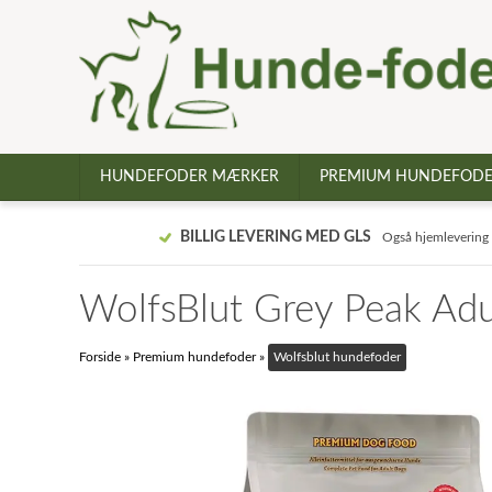
HUNDEFODER MÆRKER
PREMIUM HUNDEFOD
BILLIG LEVERING MED GLS
Også hjemlevering
WolfsBlut Grey Peak Adu
Forside
»
Premium hundefoder
»
Wolfsblut hundefoder