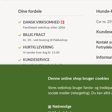
Dine fordele
Hunde-F
Cvr nr. 2
DANSK VIRKSOMHED
Familieejet webshop siden 2006
Kundese
BILLIG FRAGT
Kr. 39,- ved levering til Pakkeshop
Kontakt o
HURTIG LEVERING
Fortrydels
Vi sender hver dag kl. 15.00
Informa
KUNDESERVICE
Skriv til
info@Hunde-foder.dk
Om os
KVALITETSHUNDEMAD
Betingelse
Alle de bedste hundemad mærker
Anvendels
Denne online shop bruger cookies
FAQ - ofte
SUNDE HUNDE
Vores webshop bruger første- og trediepa
Rabatkode
Vi hjælper gerne med fodervejledning
sociale medier (retargeting). Du kan altid
ALT TIL HUND & KAT
Over 10.000 kvalitetsvarer på lager
Nødvendige