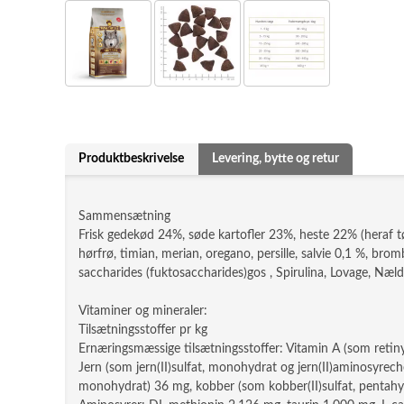
Produktbeskrivelse
Levering, bytte og retur
Sammensætning
Frisk gedekød 24%, søde kartofler 23%, heste 22% (heraf tør
hørfrø, timian, merian, oregano, persille, salvie 0,1 %, b
saccharides (fuktosaccharides)gos , Spirulina, Lovage, Næl
Vitaminer og mineraler:
Tilsætningsstoffer pr kg
Ernæringsmæssige tilsætningsstoffer: Vitamin A (som retiny
Jern (som jern(II)sulfat, monohydrat og jern(II)aminosyrec
monohydrat) 36 mg, kobber (som kobber(II)sulfat, pentahydr