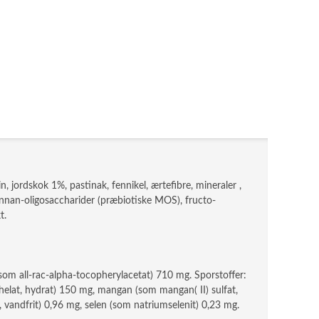
, jordskok 1%, pastinak, fennikel, ærtefibre, mineraler ,
mannan-oligosaccharider (præbiotiske MOS), fructo-
t.
(som all-rac-alpha-tocopherylacetat) 710 mg. Sporstoffer:
chelat, hydrat) 150 mg, mangan (som mangan( II) sulfat,
vandfrit) 0,96 mg, selen (som natriumselenit) 0,23 mg.