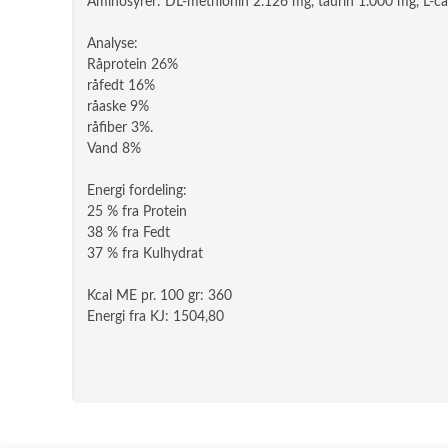
Aminosyrer: DL-methionin 2.126 mg, taurin 1.000 mg, L-ca
Analyse:
Råprotein 26%
råfedt 16%
råaske 9%
råfiber 3%.
Vand 8%
Energi fordeling:
25 % fra Protein
38 % fra Fedt
37 % fra Kulhydrat
Kcal ME pr. 100 gr: 360
Energi fra KJ: 1504,80