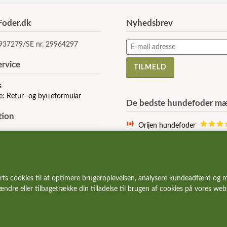
oder.dk
Nyhedsbrev
5937279/SE nr. 29964297
rvice
s
e: Retur- og bytteformular
De bedste hundefoder mæ
tion
Orijen hundefoder
Acana hundefoder
r og vilkår
Signature hundefoder
e af Cookies
Wolfsblut hundefoder
 stillede spørgsmål
Essential hundefoder
rts cookies til at optimere brugeroplevelsen, analysere kundeadfærd og m
r og gode tilbud
Ziwi Peak hundefoder
 ændre eller tilbagetrække din tilladelse til brugen af cookies på vores we
Carnilove hundefoder
Wildes Land hundefoder
Vetcur hundefoder
Pala hundefoder