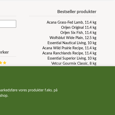
Bestseller produkter
Acana Grass-Fed Lamb, 11.4 kg
Orijen Original 11.4 kg
Orijen Six Fish, 11.4 kg
Wolfsblut Wide Plain, 12.5 kg
Essential Nautical Living, 10 kg
Acana Wild Prairie Recipe, 11.4 kg
rker
Acana Ranchlands Recipe, 11.4 kg
Essential Superior Living, 10 kg
Vetcur Gourmix Classic, 8 kg
Wolfsblut Blue Mountain, 12.5 kg
Pala Raw Turkey, duck, herring, 1 kg
GourMix dåsemad med kallun
GourMix leverpølse, 800g
Taste Of The Wild Pacific Stream, 12.2 kg
arkedsføre vores produkter f.eks. på
Carnilove Duck and Pheasant, 12 kg
bshop.
Orijen Puppy, 6 kg
Acana Light And Fit Recipe, 11.4 kg
Essential Contour, 10 kg