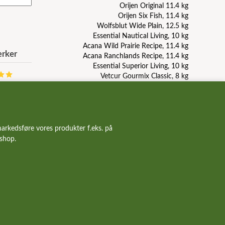
Orijen Original 11.4 kg
Orijen Six Fish, 11.4 kg
Wolfsblut Wide Plain, 12.5 kg
Essential Nautical Living, 10 kg
Acana Wild Prairie Recipe, 11.4 kg
rker
Acana Ranchlands Recipe, 11.4 kg
Essential Superior Living, 10 kg
Vetcur Gourmix Classic, 8 kg
Wolfsblut Blue Mountain, 12.5 kg
Pala Raw Turkey, duck, herring, 1 kg
GourMix dåsemad med kallun
GourMix leverpølse, 800g
Taste Of The Wild Pacific Stream, 12.2 kg
arkedsføre vores produkter f.eks. på
Carnilove Duck and Pheasant, 12 kg
bshop.
Orijen Puppy, 6 kg
Acana Light And Fit Recipe, 11.4 kg
Essential Contour, 10 kg
Essential The Beginning Paté