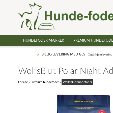
HUNDEFODER MÆRKER
PREMIUM HUNDEFOD
BILLIG LEVERING MED GLS
Også hjemlevering
WolfsBlut Polar Night Ad
Forside
»
Premium hundefoder
»
Wolfsblut hundefoder