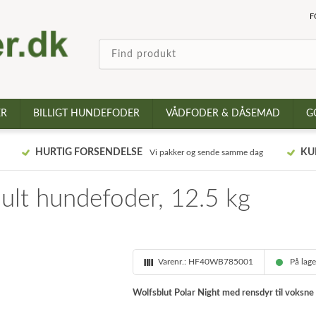
F
ER
BILLIGT HUNDEFODER
VÅDFODER & DÅSEMAD
G
HURTIG FORSENDELSE
KU
Vi pakker og sende samme dag
ult hundefoder, 12.5 kg
Varenr.:
HF40WB785001
På lag
Wolfsblut Polar Night med rensdyr til voksne