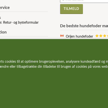
rvice
s
e: Retur- og bytteformular
De bedste hundefoder mæ
tion
Orijen hundefoder
Acana hundefoder
r og vilkår
Signature hundefoder
e af Cookies
Wolfsblut hundefoder
 stillede spørgsmål
Essential hundefoder
rts cookies til at optimere brugeroplevelsen, analysere kundeadfærd og m
r og gode tilbud
Ziwi Peak hundefoder
 ændre eller tilbagetrække din tilladelse til brugen af cookies på vores we
Carnilove hundefoder
Wildes Land hundefoder
Vetcur hundefoder
Pala hundefoder
Eden hundefoder