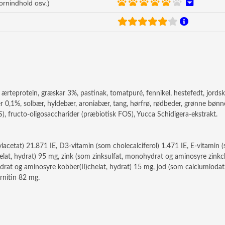
kornindhold osv.)
rteprotein, græskar 3%, pastinak, tomatpuré, fennikel, hestefedt, jordskok,
 0,1%, solbær, hyldebær, aroniabær, tang, hørfrø, rødbeder, grønne bønne
 fructo-oligosaccharider (præbiotisk FOS), Yucca Schidigera-ekstrakt.
lacetat) 21.871 IE, D3-vitamin (som cholecalciferol) 1.471 IE, E-vitamin 
helat, hydrat) 95 mg, zink (som zinksulfat, monohydrat og aminosyre zink
at og aminosyre kobber(II)chelat, hydrat) 15 mg, jod (som calciumiodat, 
rnitin 82 mg.