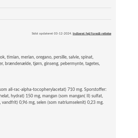
Sidst opdateret 03-12-2024.
Indberet fejl/foreslå rettelse
 timian, merian, oregano, persille, salvie, spinat,
r, brændenælde, tjørn, ginseng, pebermynte, tagetes,
(som all-rac-alpha-tocopherylacetat) 710 mg. Sporstoffer:
chelat, hydrat) 150 mg, mangan (som mangan( II) sulfat,
vandfrit) 0,96 mg, selen (som natriumselenit) 0,23 mg.