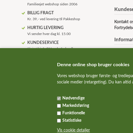
Familieejet webshop siden 2006
Kundese
BILLIG FRAGT
Kr. 39,- ved levering til Pakkeshop
Kontakt o
HURTIG LEVERING
Fortrydels
Vi sender hver dag kl. 15.00
Informa
KUNDESERVICE
Skriv til
info@Hunde-foder.dk
Om os
KVALITETSHUNDEMAD
Betingelse
Alle de bedste hundemad mærker
Anvendels
Denne online shop bruger cookies
FAQ - ofte
SUNDE HUNDE
Vores webshop bruger første- og trediepa
Rabatkode
Vi hjælper gerne med fodervejledning
sociale medier (retargeting). Du kan altid
ALT TIL HUND & KAT
Over 10.000 kvalitetsvarer på lager
Nødvendige
Markedsføring
Funktionelle
Statistiske
Vis cookie detaljer