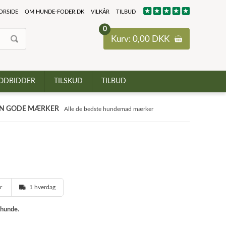
ORSIDE
OM HUNDE-FODER.DK
VILKÅR
TILBUD
0
Kurv: 0,00 DKK
ODBIDDER
TILSKUD
TILBUD
N GODE MÆRKER
Alle de bedste hundemad mærker
er
1 hverdag
 hunde.