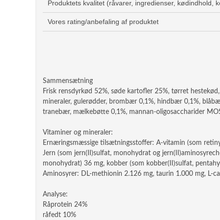
Produktets kvalitet (råvarer, ingredienser, kødindhold, 
Vores rating/anbefaling af produktet
Sammensætning
Frisk rensdyrkød 52%, søde kartofler 25%, tørret hestekød, æ
mineraler, gulerødder, brombær 0,1%, hindbær 0,1%, blåbær
tranebær, mælkebøtte 0,1%, mannan-oligosaccharider MOS),
Vitaminer og mineraler:
Ernæringsmæssige tilsætningsstoffer: A-vitamin (som retiny
Jern (som jern(II)sulfat, monohydrat og jern(II)aminosyrec
monohydrat) 36 mg, kobber (som kobber(II)sulfat, pentahydr
Aminosyrer: DL-methionin 2.126 mg, taurin 1.000 mg, L-ca
Analyse:
Råprotein 24%
råfedt 10%