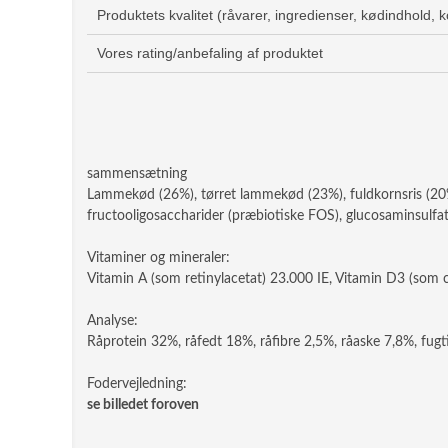
Produktets kvalitet (råvarer, ingredienser, kødindhold, 
Vores rating/anbefaling af produktet
sammensætning
Lammekød (26%), tørret lammekød (23%), fuldkornsris (20%)
fructooligosaccharider (præbiotiske FOS), glucosaminsulfat,
Vitaminer og mineraler:
Vitamin A (som retinylacetat) 23.000 IE, Vitamin D3 (som c
Analyse:
Råprotein 32%, råfedt 18%, råfibre 2,5%, råaske 7,8%, fug
Fodervejledning:
se billedet foroven