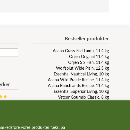
Bestseller produkter
Acana Grass-Fed Lamb, 11.4 kg
Orijen Original 11.4 kg
Orijen Six Fish, 11.4 kg
Wolfsblut Wide Plain, 12.5 kg
Essential Nautical Living, 10 kg
Acana Wild Prairie Recipe, 11.4 kg
rker
Acana Ranchlands Recipe, 11.4 kg
Essential Superior Living, 10 kg
Vetcur Gourmix Classic, 8 kg
Wolfsblut Blue Mountain, 12.5 kg
Pala Raw Turkey, duck, herring, 1 kg
GourMix dåsemad med kallun
GourMix leverpølse, 800g
Taste Of The Wild Pacific Stream, 12.2 kg
arkedsføre vores produkter f.eks. på