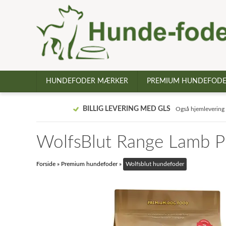
HUNDEFODER MÆRKER
PREMIUM HUNDEFOD
BILLIG LEVERING MED GLS
Også hjemlevering
WolfsBlut Range Lamb P
Forside
»
Premium hundefoder
»
Wolfsblut hundefoder