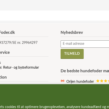
oder.dk
Nyhedsbrev
5937279/SE nr. 29964297
rvice
s
e: Retur- og bytteformular
De bedste hundefoder mæ
tion
Orijen hundefoder
Acana hundefoder
r og vilkår
Signature hundefoder
e af Cookies
Wolfsblut hundefoder
 stillede spørgsmål
Essential hundefoder
r og gode tilbud
rts cookies til at optimere brugeroplevelsen, analysere kundeadfærd og m
Ziwi Peak hundefoder