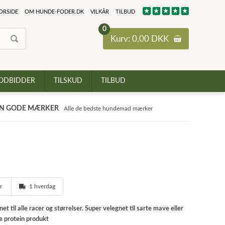
ORSIDE
OM HUNDE-FODER.DK
VILKÅR
TILBUD
0
Kurv: 0,00 DKK
ODBIDDER
TILSKUD
TILBUD
N GODE MÆRKER
Alle de bedste hundemad mærker
er
1 hverdag
til alle racer og størrelser. Super velegnet til sarte mave eller
le protein produkt