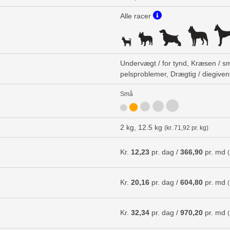
Alle racer
Undervægt / for tynd, Kræsen / s
pelsproblemer, Drægtig / diegive
Små
2 kg, 12.5 kg
(kr. 71,92 pr. kg)
Kr.
12,23
pr. dag /
366,90
pr. md
Kr.
20,16
pr. dag /
604,80
pr. md
Kr.
32,34
pr. dag /
970,20
pr. md