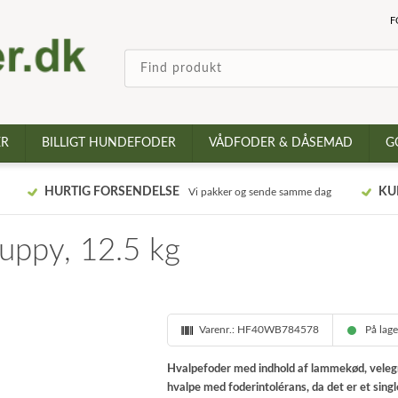
F
ER
BILLIGT HUNDEFODER
VÅDFODER & DÅSEMAD
G
HURTIG FORSENDELSE
KU
Vi pakker og sende samme dag
uppy, 12.5 kg
Varenr.:
HF40WB784578
På lag
Hvalpefoder med indhold af lammekød, velegnet 
hvalpe med foderintolérans, da det er et sing