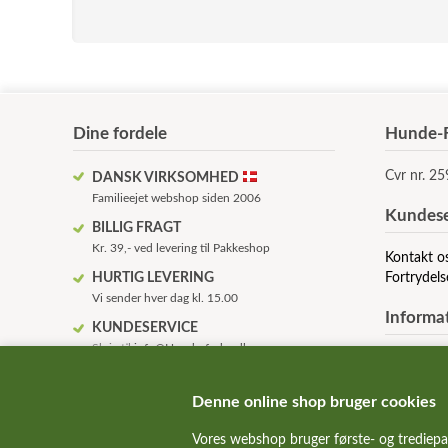
Dine fordele
Hunde-F
Cvr nr. 2
DANSK VIRKSOMHED
Familieejet webshop siden 2006
Kundese
BILLIG FRAGT
Kr. 39,- ved levering til Pakkeshop
Kontakt o
HURTIG LEVERING
Fortrydels
Vi sender hver dag kl. 15.00
Informa
KUNDESERVICE
Skriv til
info@Hunde-foder.dk
Om os
KVALITETSHUNDEMAD
Betingelse
Alle de bedste hundemad mærker
Anvendels
Denne online shop bruger cookies
FAQ - ofte
SUNDE HUNDE
Rabatkode
Vores webshop bruger første- og trediepa
Vi hjælper gerne med fodervejledning