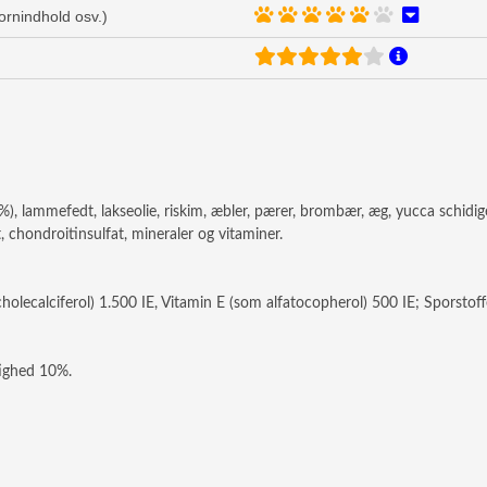
kornindhold osv.)
, lammefedt, lakseolie, riskim, æbler, pærer, brombær, æg, yucca schidi
 chondroitinsulfat, mineraler og vitaminer.
holecalciferol) 1.500 IE, Vitamin E (som alfatocopherol) 500 IE; Sporstoff
tighed 10%.