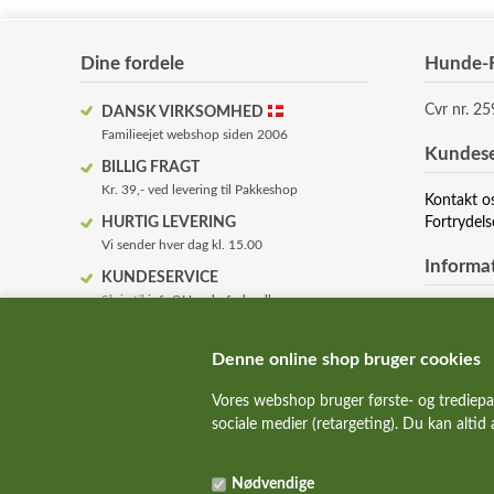
Dine fordele
Hunde-F
Cvr nr. 2
DANSK VIRKSOMHED
Familieejet webshop siden 2006
Kundese
BILLIG FRAGT
Kr. 39,- ved levering til Pakkeshop
Kontakt o
HURTIG LEVERING
Fortrydels
Vi sender hver dag kl. 15.00
Informa
KUNDESERVICE
Skriv til
info@Hunde-foder.dk
Om os
KVALITETSHUNDEMAD
Betingelse
Alle de bedste hundemad mærker
Anvendels
Denne online shop bruger cookies
FAQ - ofte
SUNDE HUNDE
Vores webshop bruger første- og trediepa
Rabatkode
Vi hjælper gerne med fodervejledning
sociale medier (retargeting). Du kan altid
ALT TIL HUND & KAT
Over 10.000 kvalitetsvarer på lager
Nødvendige