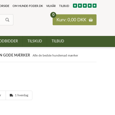
ORSIDE
OM HUNDE-FODER.DK
VILKÅR
TILBUD
0
Kurv: 0,00 DKK
ODBIDDER
TILSKUD
TILBUD
N GODE MÆRKER
Alle de bedste hundemad mærker
er
1 hverdag