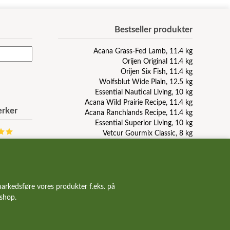
Bestseller produkter
Acana Grass-Fed Lamb, 11.4 kg
Orijen Original 11.4 kg
Orijen Six Fish, 11.4 kg
Wolfsblut Wide Plain, 12.5 kg
Essential Nautical Living, 10 kg
Acana Wild Prairie Recipe, 11.4 kg
rker
Acana Ranchlands Recipe, 11.4 kg
Essential Superior Living, 10 kg
Vetcur Gourmix Classic, 8 kg
Wolfsblut Blue Mountain, 12.5 kg
Pala Raw Turkey, duck, herring, 1 kg
GourMix dåsemad med kallun
GourMix leverpølse, 800g
Taste Of The Wild Pacific Stream, 12.2 kg
arkedsføre vores produkter f.eks. på
Carnilove Duck and Pheasant, 12 kg
bshop.
Orijen Puppy, 6 kg
Acana Light And Fit Recipe, 11.4 kg
Essential Contour, 10 kg