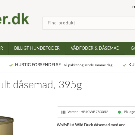
F
ER
BILLIGT HUNDEFODER
VÅDFODER & DÅSEMAD
G
HURTIG FORSENDELSE
KU
Vi pakker og sende samme dag
ult dåsemad, 395g
Varenr.:
HF40WB783052
På lag
WolfsBlut Wild Duck dåsemad med and.