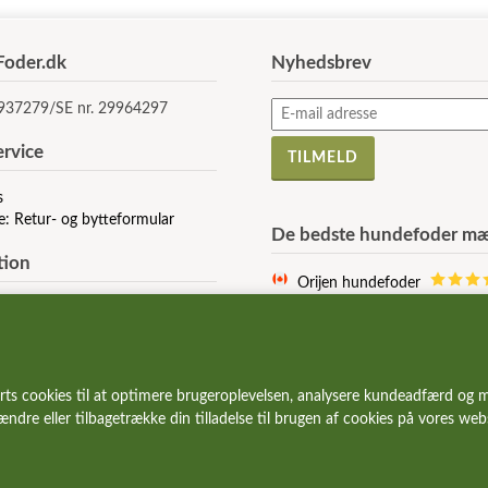
oder.dk
Nyhedsbrev
5937279/SE nr. 29964297
rvice
s
e: Retur- og bytteformular
De bedste hundefoder mæ
tion
Orijen hundefoder
Acana hundefoder
r og vilkår
Signature hundefoder
e af Cookies
Wolfsblut hundefoder
 stillede spørgsmål
Essential hundefoder
rts cookies til at optimere brugeroplevelsen, analysere kundeadfærd og m
r og gode tilbud
Ziwi Peak hundefoder
 ændre eller tilbagetrække din tilladelse til brugen af cookies på vores we
Carnilove hundefoder
Wildes Land hundefoder
Vetcur hundefoder