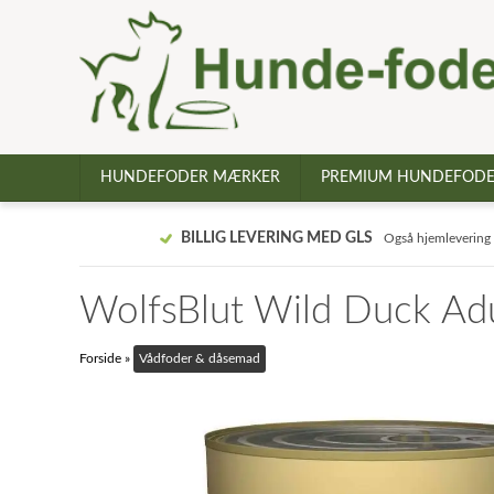
HUNDEFODER MÆRKER
PREMIUM HUNDEFOD
BILLIG LEVERING MED GLS
Også hjemlevering
WolfsBlut Wild Duck Ad
Forside
»
Vådfoder & dåsemad