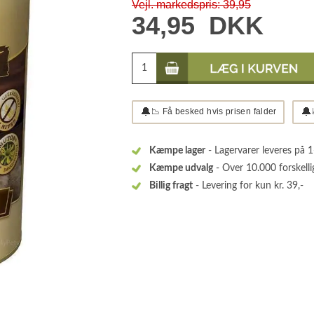
Vejl. markedspris: 39,95
34,95
DKK
🔔
🔔
📉 Få besked hvis prisen falder
Kæmpe lager
- Lagervarer leveres på 
Kæmpe udvalg
- Over 10.000 forskelli
Billig fragt
- Levering for kun kr. 39,-