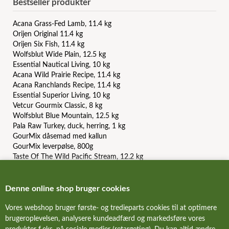
Bestseller produkter
Acana Grass-Fed Lamb, 11.4 kg
Orijen Original 11.4 kg
Orijen Six Fish, 11.4 kg
Wolfsblut Wide Plain, 12.5 kg
Essential Nautical Living, 10 kg
Acana Wild Prairie Recipe, 11.4 kg
Acana Ranchlands Recipe, 11.4 kg
Essential Superior Living, 10 kg
Vetcur Gourmix Classic, 8 kg
Wolfsblut Blue Mountain, 12.5 kg
Pala Raw Turkey, duck, herring, 1 kg
GourMix dåsemad med kallun
GourMix leverpølse, 800g
Taste Of The Wild Pacific Stream, 12.2 kg
Carnilove Duck and Pheasant, 12 kg
Orijen Puppy, 6 kg
Acana Light And Fit Recipe, 11.4 kg
Denne online shop bruger cookies
Essential Contour, 10 kg
Vores webshop bruger første- og tredieparts cookies til at optimere
Essential The Beginning Paté
brugeroplevelsen, analysere kundeadfærd og markedsføre vores